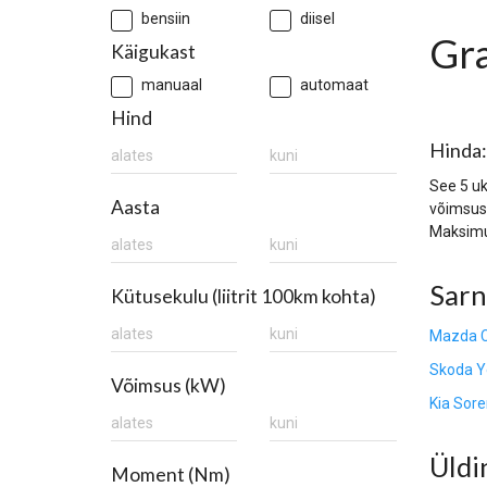
bensiin
diisel
Gra
Käigukast
manuaal
automaat
Hind
Hinda
See 5 uk
Aasta
võimsust
Maksimu
Sarn
Kütusekulu (liitrit 100km kohta)
Mazda CX
Skoda Yet
Võimsus (kW)
Kia Sore
Üldi
Moment (Nm)