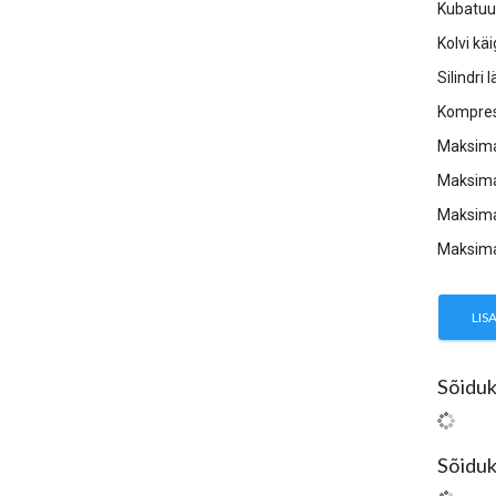
Kubatuu
Kolvi kä
Silindri
Kompres
Maksima
Maksima
Maksima
Maksima
LIS
Sõiduk
Sõiduk