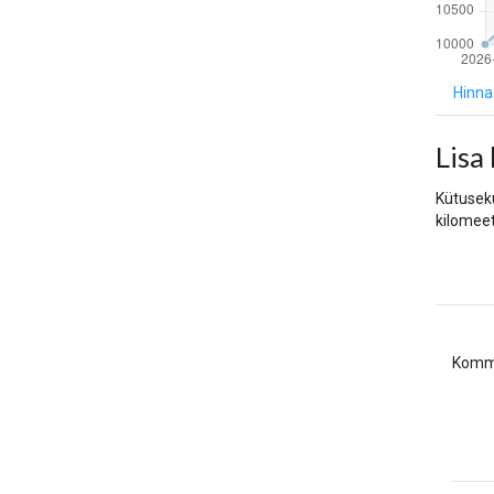
Hinna 
Lisa
Kütusekul
kilomeet
Komm