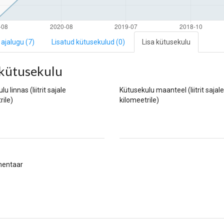
ajalugu (7)
Lisatud kütusekulud
(0)
Lisa kütusekulu
 kütusekulu
u linnas (liitrit sajale
Kütusekulu maanteel (liitrit sajale
rile)
kilomeetrile)
entaar