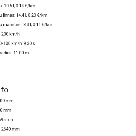
: 10.6 l, 0.14 €/km
 linnas: 14.4 l, 0.20 €/km
u maanteel: 8.3 l, 0.11 €/km
s: 200 km/h
 0-100 km/h: 9.30 s
adius: 11.00 m
nfo
4500 mm
10 mm
695 mm
e: 2640 mm