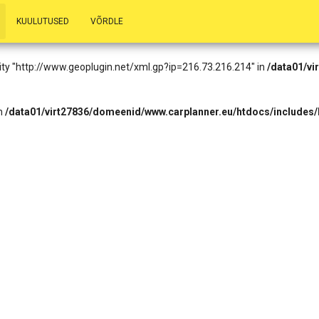
.73.216.214): Failed to open stream: HTTP request failed! HTTP/1.1 403
KUULUTUSED
VÕRDLE
eader.php
on line
14
entity "http://www.geoplugin.net/xml.gp?ip=216.73.216.214" in
/data01/vi
in
/data01/virt27836/domeenid/www.carplanner.eu/htdocs/includes/