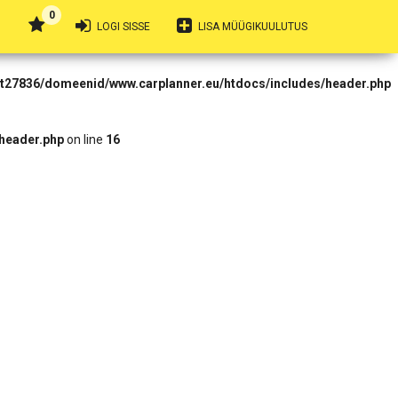
0
 Forbidden in
LOGI SISSE
LISA MÜÜGIKUULUTUS
rt27836/domeenid/www.carplanner.eu/htdocs/includes/header.php
header.php
on line
16