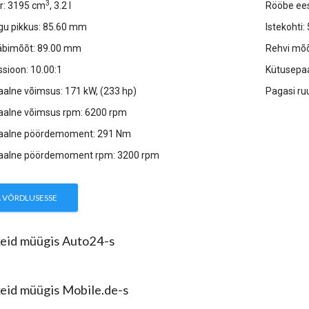
3
r: 3195 cm
, 3.2 l
Rööbe ee
igu pikkus: 85.60 mm
Istekohti: 
 läbimõõt: 89.00 mm
Rehvi mõ
sioon: 10.00:1
Kütusepaa
alne võimsus: 171 kW, (233 hp)
Pagasi ru
alne võimsus rpm: 6200 rpm
alne pöördemoment: 291 Nm
alne pöördemoment rpm: 3200 rpm
A VÕRDLUSESSE
eid müügis Auto24-s
eid müügis Mobile.de-s