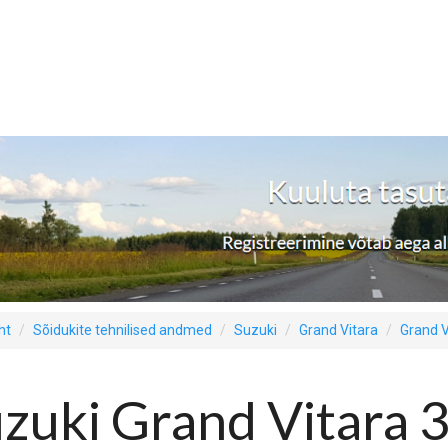
ht
Sõidukite tehnilised andmed
Suzuki
Grand Vitara
Grand Vi
zuki Grand Vitara 3