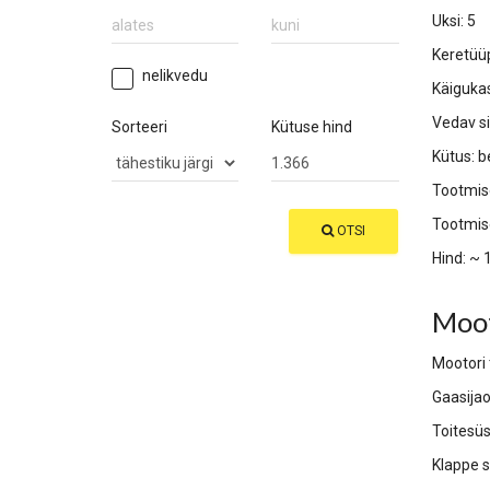
Uksi: 5
Keretüü
nelikvedu
Käigukas
Vedav si
Sorteeri
Kütuse hind
Kütus:
b
Tootmis
Tootmise 
OTSI
Hind: ~ 
Moo
Mootori 
Gaasija
Toitesüs
Klappe si