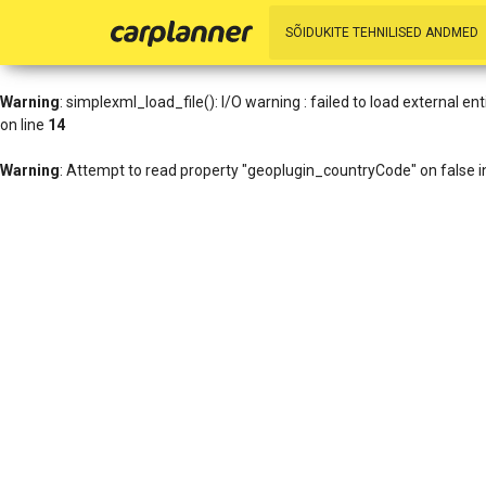
Warning
: simplexml_load_file(http://www.geoplugin.net/xml.gp?ip=216
SÕIDUKITE TEHNILISED ANDMED
/data01/virt27836/domeenid/www.carplanner.eu/htdocs/includes/h
Warning
: simplexml_load_file(): I/O warning : failed to load external 
on line
14
Warning
: Attempt to read property "geoplugin_countryCode" on false 