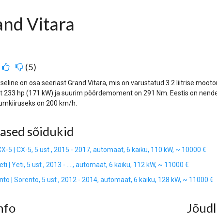
nd Vitara
:
5
seline on osa seeriast Grand Vitara, mis on varustatud 3.2 liitrise moot
 233 hp (171 kW) ja suurim pöördemoment on 291 Nm. Eestis on nende 
mkiiruseks on 200 km/h.
ased sõidukid
-5 | CX-5, 5 ust , 2015 - 2017, automaat, 6 käiku, 110 kW, ~ 10000 €
i | Yeti, 5 ust , 2013 - ...., automaat, 6 käiku, 112 kW, ~ 11000 €
nto | Sorento, 5 ust , 2012 - 2014, automaat, 6 käiku, 128 kW, ~ 11000 €
nfo
Jõud