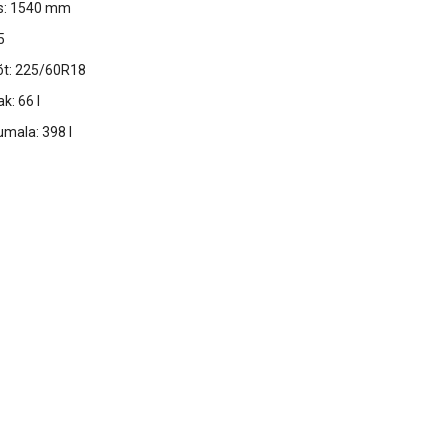
s: 1540 mm
5
õt: 225/60R18
k: 66 l
umala: 398 l