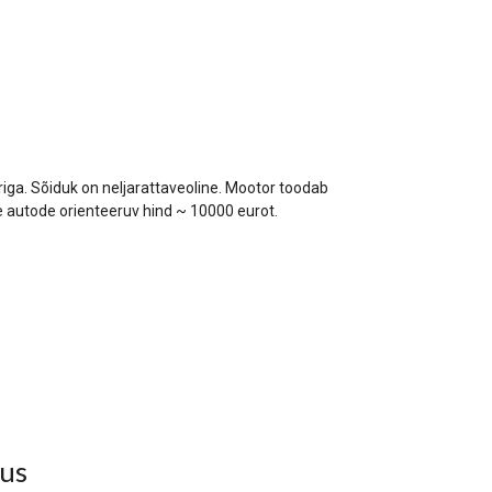
origa. Sõiduk on neljarattaveoline. Mootor toodab
autode orienteeruv hind ~ 10000 eurot.
lus