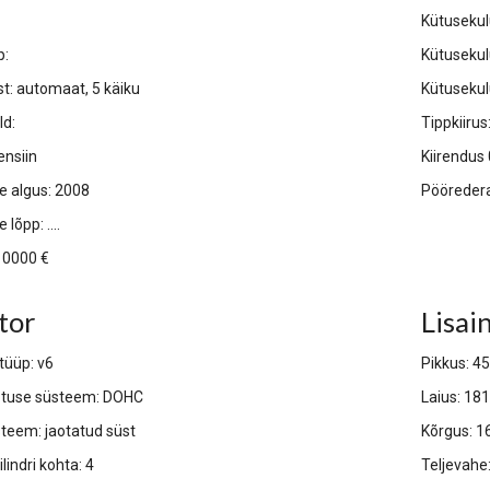
Kütusekulu
p:
Kütusekulu
t: automaat, 5 käiku
Kütusekul
ld:
Tippkiiru
ensiin
Kiirendus
e algus:
2008
Pööredera
lõpp: ....
10000 €
tor
Lisai
tüüp: v6
Pikkus: 
otuse süsteem: DOHC
Laius:
18
teem: jaotatud süst
Kõrgus:
1
lindri kohta: 4
Teljevah