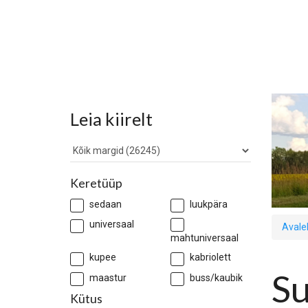
Leia kiirelt
Keretüüp
sedaan
luukpära
universaal
Avale
mahtuniversaal
kupee
kabriolett
Su
maastur
buss/kaubik
Kütus