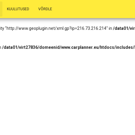
.73.216.214): Failed to open stream: HTTP request failed! HTTP/1.1 403
KUULUTUSED
VÕRDLE
eader.php
on line
14
entity "http://www.geoplugin.net/xml.gp?ip=216.73.216.214" in
/data01/vi
in
/data01/virt27836/domeenid/www.carplanner.eu/htdocs/includes/