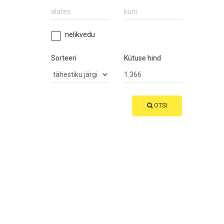
nelikvedu
Sorteeri
Kütuse hind
OTSI