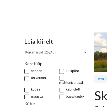
Leia kiirelt
Keretüüp
sedaan
luukpära
universaal
Avale
mahtuniversaal
kupee
kabriolett
S
maastur
buss/kaubik
Kütus