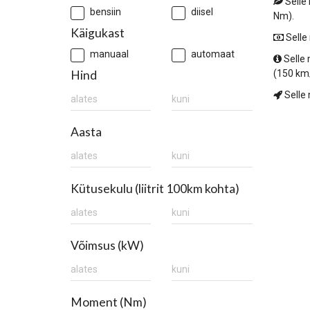
Selle
bensiin
diisel
Nm).
Käigukast
Selle
manuaal
automaat
Selle
(150 km
Hind
Selle 
Aasta
Kütusekulu (liitrit 100km kohta)
Võimsus (kW)
Moment (Nm)