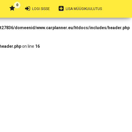
0
 Forbidden in
LOGI SISSE
LISA MÜÜGIKUULUTUS
rt27836/domeenid/www.carplanner.eu/htdocs/includes/header.php
header.php
on line
16