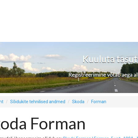
ht
Sõidukite tehnilised andmed
Skoda
Forman
koda Forman