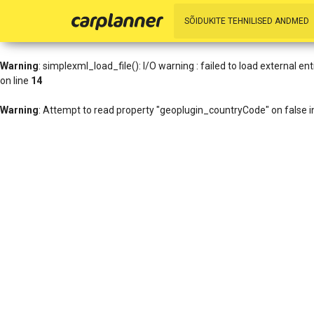
Warning
: simplexml_load_file(http://www.geoplugin.net/xml.gp?ip=216
SÕIDUKITE TEHNILISED ANDMED
/data01/virt27836/domeenid/www.carplanner.eu/htdocs/includes/h
Warning
: simplexml_load_file(): I/O warning : failed to load external 
on line
14
Warning
: Attempt to read property "geoplugin_countryCode" on false 