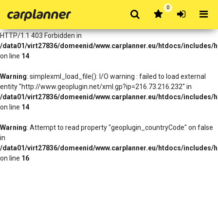
0
Warning
: simplexml_load_file(http://www.geoplugin.net/xml.gp?
ip=216.73.216.232): Failed to open stream: HTTP request failed!
HTTP/1.1 403 Forbidden in
/data01/virt27836/domeenid/www.carplanner.eu/htdocs/includes/h
on line
14
Warning
: simplexml_load_file(): I/O warning : failed to load external
entity "http://www.geoplugin.net/xml.gp?ip=216.73.216.232" in
/data01/virt27836/domeenid/www.carplanner.eu/htdocs/includes/h
on line
14
Warning
: Attempt to read property "geoplugin_countryCode" on false
in
/data01/virt27836/domeenid/www.carplanner.eu/htdocs/includes/h
on line
16