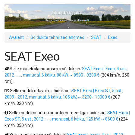
Avaleht
Sõidukite tehnilised andmed
SEAT
Exeo
SEAT Exeo
Selle mudeli ökonoomseim sõiduk on:
SEAT Exeo | Exeo, 4 ust ,
2012 - ...., manuaal, 6 käiku, 88 kW, ~ 8500 - 9200 €
(204 km/h, 250
Nm).
Selle mudeli odavaim sõiduk on:
SEAT Exeo | Exeo ST, 5 ust ,
2009 - 2012, manuaal, 6 käiku, 105 kW, ~ 3200 - 13000 €
(207
km/h, 320 Nm).
Selle mudeli suurima pöördemomendiga sõiduk on:
SEAT Exeo |
Exeo ST, 5 ust , 2012 - ...., manuaal, 6 käiku, 125 kW, ~ 8600 €
(224
km/h, 350 Nm).
Selle mudeli kiireim sõiduk on:
SEAT Exeo | Exeo, 4 ust , 2012 -