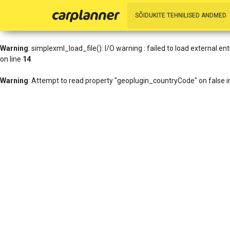
Warning
: simplexml_load_file(http://www.geoplugin.net/xml.gp?ip=216
SÕIDUKITE TEHNILISED ANDMED
/data01/virt27836/domeenid/www.carplanner.eu/htdocs/includes/h
Warning
: simplexml_load_file(): I/O warning : failed to load external 
on line
14
Warning
: Attempt to read property "geoplugin_countryCode" on false 