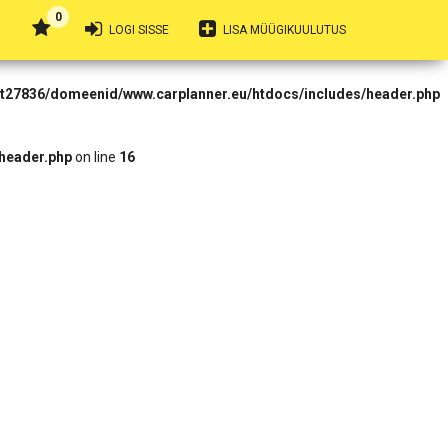
0
 Forbidden in
LOGI SISSE
LISA MÜÜGIKUULUTUS
rt27836/domeenid/www.carplanner.eu/htdocs/includes/header.php
header.php
on line
16