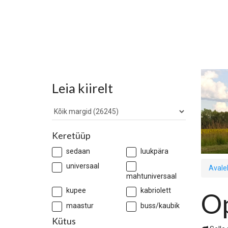
Leia kiirelt
Keretüüp
sedaan
luukpära
universaal
Avale
mahtuniversaal
kupee
kabriolett
Op
maastur
buss/kaubik
Kütus