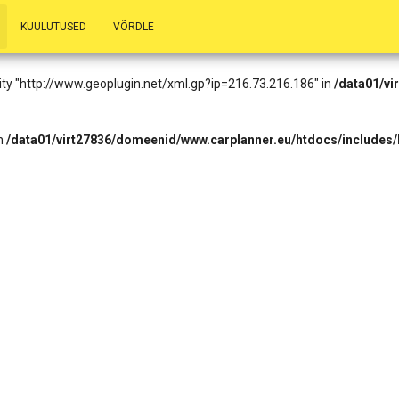
.73.216.186): Failed to open stream: HTTP request failed! HTTP/1.1 403
KUULUTUSED
VÕRDLE
eader.php
on line
14
entity "http://www.geoplugin.net/xml.gp?ip=216.73.216.186" in
/data01/vi
in
/data01/virt27836/domeenid/www.carplanner.eu/htdocs/includes/