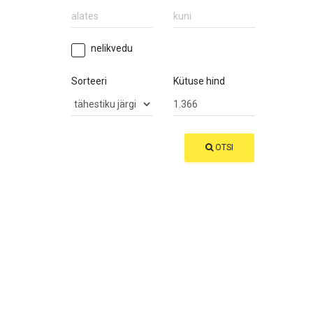
nelikvedu
Sorteeri
Kütuse hind
OTSI