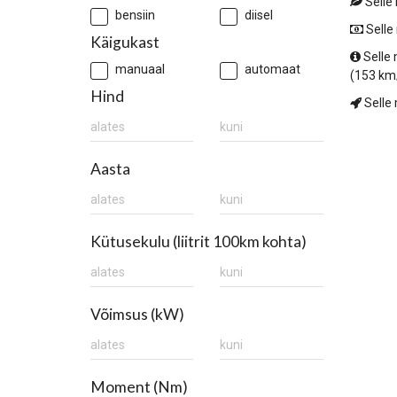
Selle
bensiin
diisel
Selle
Käigukast
Selle
manuaal
automaat
(153 km
Hind
Selle 
Aasta
Kütusekulu (liitrit 100km kohta)
Võimsus (kW)
Moment (Nm)