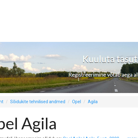
ht
Sõidukite tehnilised andmed
Opel
Agila
el Agila