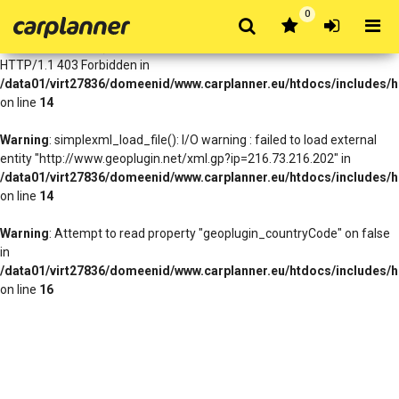
0
Warning
: simplexml_load_file(http://www.geoplugin.net/xml.gp?
ip=216.73.216.202): Failed to open stream: HTTP request failed!
HTTP/1.1 403 Forbidden in
/data01/virt27836/domeenid/www.carplanner.eu/htdocs/includes/h
on line
14
Warning
: simplexml_load_file(): I/O warning : failed to load external
entity "http://www.geoplugin.net/xml.gp?ip=216.73.216.202" in
/data01/virt27836/domeenid/www.carplanner.eu/htdocs/includes/h
on line
14
Warning
: Attempt to read property "geoplugin_countryCode" on false
in
/data01/virt27836/domeenid/www.carplanner.eu/htdocs/includes/h
on line
16