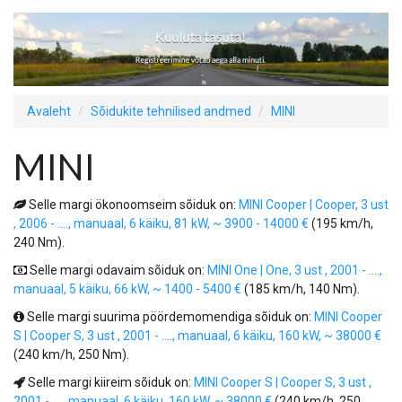
Avaleht
Sõidukite tehnilised andmed
MINI
MINI
Selle margi ökonoomseim sõiduk on:
MINI Cooper | Cooper, 3 ust
, 2006 - ...., manuaal, 6 käiku, 81 kW, ~ 3900 - 14000 €
(195 km/h,
240 Nm).
Selle margi odavaim sõiduk on:
MINI One | One, 3 ust , 2001 - ....,
manuaal, 5 käiku, 66 kW, ~ 1400 - 5400 €
(185 km/h, 140 Nm).
Selle margi suurima pöördemomendiga sõiduk on:
MINI Cooper
S | Cooper S, 3 ust , 2001 - ...., manuaal, 6 käiku, 160 kW, ~ 38000 €
(240 km/h, 250 Nm).
Selle margi kiireim sõiduk on:
MINI Cooper S | Cooper S, 3 ust ,
2001 - ...., manuaal, 6 käiku, 160 kW, ~ 38000 €
(240 km/h, 250