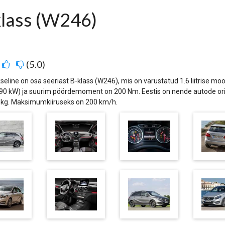
lass (W246)
:
5.0
seline on osa seeriast B-klass (W246), mis on varustatud 1.6 liitrise m
90 kW) ja suurim pöördemoment on 200 Nm. Eestis on nende autode ori
 kg. Maksimumkiiruseks on 200 km/h.