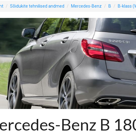
ht
Sõidukite tehnilised andmed
Mercedes-Benz
B
B-klass (
ercedes-Benz B 18