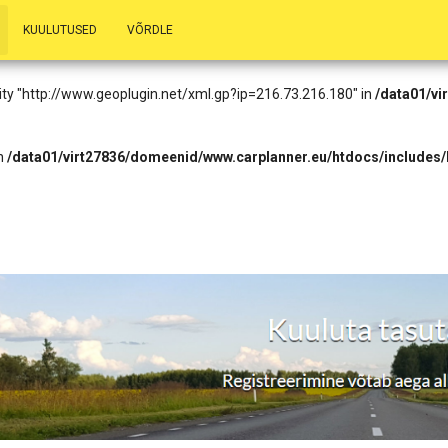
.73.216.180): Failed to open stream: HTTP request failed! HTTP/1.1 403
KUULUTUSED
VÕRDLE
eader.php
on line
14
entity "http://www.geoplugin.net/xml.gp?ip=216.73.216.180" in
/data01/vi
in
/data01/virt27836/domeenid/www.carplanner.eu/htdocs/includes/