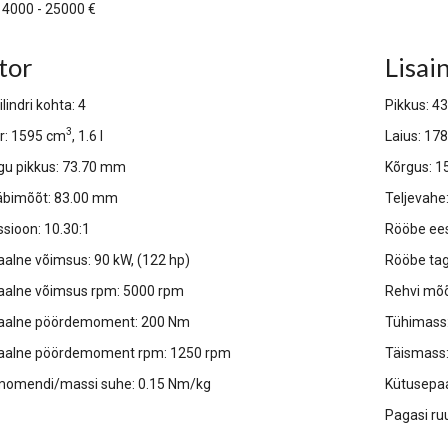
14000 - 25000 €
tor
Lisai
lindri kohta: 4
Pikkus: 
3
r: 1595 cm
, 1.6 l
Laius:
17
igu pikkus: 73.70 mm
Kõrgus:
1
 läbimõõt: 83.00 mm
Teljevah
sioon: 10.30:1
Rööbe ee
alne võimsus: 90 kW, (122 hp)
Rööbe ta
alne võimsus rpm: 5000 rpm
Rehvi mõ
alne pöördemoment: 200 Nm
Tühimass:
alne pöördemoment rpm: 1250 rpm
Täismass:
omendi/massi suhe: 0.15 Nm/kg
Kütusepaa
Pagasi ru