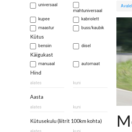
universaal
Avale
mahtuniversaal
kupee
kabriolett
maastur
buss/kaubik
Kütus
bensiin
diisel
Käigukast
manuaal
automaat
Hind
Aasta
M
Kütusekulu (liitrit 100km kohta)