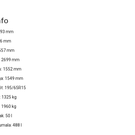
nfo
4393 mm
86 mm
557 mm
e: 2699 mm
s: 1552 mm
ga: 1549 mm
õt: 195/65R15
 1325 kg
 1960 kg
k: 50 l
umala: 488 l