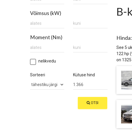
B-k
Võimsus (kW)
Moment (Nm)
Hinda
See 5 uk
122 hp (
on 1325
nelikvedu
Sorteeri
Kütuse hind
OTSI