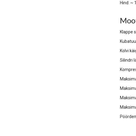
Hind: ~ 
Moo
Klappe si
Kubatuu
Kolvi kä
Silindri
Kompres
Maksima
Maksima
Maksima
Maksima
Pöördem