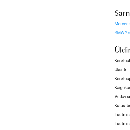
Sarn
Mercedes
BMW 2 se
Üldi
Keretüü
Uksi: 5
Keretüü
Käigukas
Vedav si
Kütus:
b
Tootmis
Tootmis