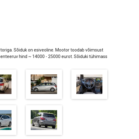
ootoriga. Sõiduk on esiveoline. Mootor toodab võimsust
enteeruv hind ~ 14000 - 25000 eurot. Sõiduki tühimass