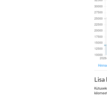
Hinna 
Lisa
Kütusekul
kilomeet