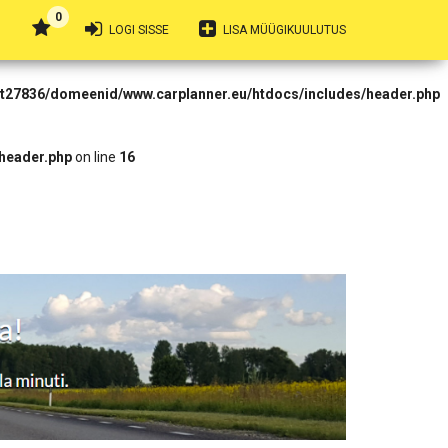
0
 Forbidden in
LOGI SISSE
LISA MÜÜGIKUULUTUS
rt27836/domeenid/www.carplanner.eu/htdocs/includes/header.php
header.php
on line
16