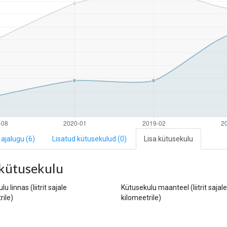
ajalugu (6)
Lisatud kütusekulud
(0)
Lisa kütusekulu
 kütusekulu
u linnas (liitrit sajale
Kütusekulu maanteel (liitrit sajale
rile)
kilomeetrile)