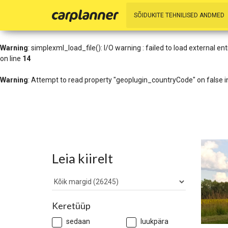
Warning
: simplexml_load_file(http://www.geoplugin.net/xml.gp?ip=216
SÕIDUKITE TEHNILISED ANDMED
/data01/virt27836/domeenid/www.carplanner.eu/htdocs/includes/h
Warning
: simplexml_load_file(): I/O warning : failed to load external 
on line
14
Warning
: Attempt to read property "geoplugin_countryCode" on false 
Leia kiirelt
Keretüüp
sedaan
luukpära