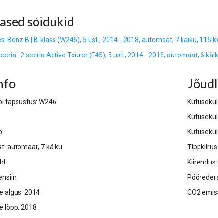
ased sõidukid
-Benz B | B-klass (W246), 5 ust , 2014 - 2018, automaat, 7 käiku, 115 
eria | 2 seeria Active Tourer (F45), 5 ust , 2014 - 2018, automaat, 6 käi
nfo
Jõud
bi täpsustus: W246
Kütusekulu
Kütusekulu
p:
Kütusekul
t: automaat, 7 käiku
Tippkiiru
ld:
Kiirendus
ensiin
Pööredera
e algus:
2014
CO2 emis
e lõpp: 2018