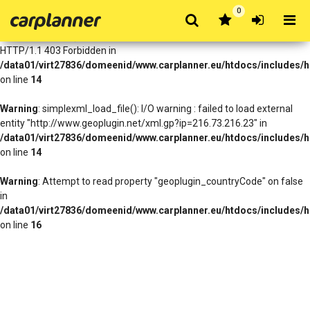
0
Warning
: simplexml_load_file(http://www.geoplugin.net/xml.gp?
ip=216.73.216.23): Failed to open stream: HTTP request failed!
HTTP/1.1 403 Forbidden in
/data01/virt27836/domeenid/www.carplanner.eu/htdocs/includes/h
on line
14
Warning
: simplexml_load_file(): I/O warning : failed to load external
entity "http://www.geoplugin.net/xml.gp?ip=216.73.216.23" in
/data01/virt27836/domeenid/www.carplanner.eu/htdocs/includes/h
on line
14
Warning
: Attempt to read property "geoplugin_countryCode" on false
in
/data01/virt27836/domeenid/www.carplanner.eu/htdocs/includes/h
on line
16