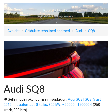
Avaleht
Sõidukite tehnilised andmed
Audi
SQ8
Audi SQ8
Selle mudeli ökonoomseim sõiduk on:
Audi SQ8 | SQ8, 5 ust ,
2019 - ...., automaat, 8 käiku, 320 kW, ~ 90000 - 150000 €
(250
km/h, 900 Nm).