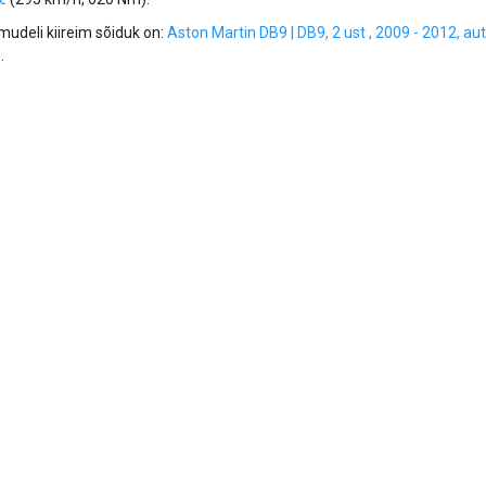
mudeli kiireim sõiduk on:
Aston Martin DB9 | DB9, 2 ust , 2009 - 2012, a
.