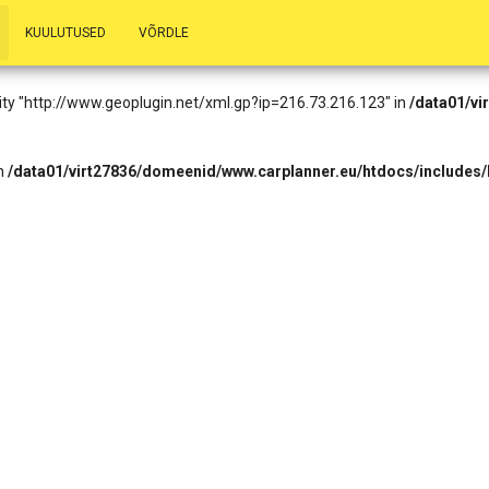
.73.216.123): Failed to open stream: HTTP request failed! HTTP/1.1 403
KUULUTUSED
VÕRDLE
eader.php
on line
14
entity "http://www.geoplugin.net/xml.gp?ip=216.73.216.123" in
/data01/vi
in
/data01/virt27836/domeenid/www.carplanner.eu/htdocs/includes/