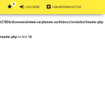
0
 Forbidden in
LOGI SISSE
LISA MÜÜGIKUULUTUS
rt27836/domeenid/www.carplanner.eu/htdocs/includes/header.php
header.php
on line
16