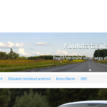
ht
Sõidukite tehnilised andmed
Aston Martin
DB9