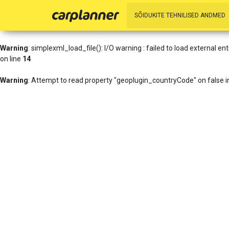
Warning
: simplexml_load_file(http://www.geoplugin.net/xml.gp?ip=216
SÕIDUKITE TEHNILISED ANDMED
/data01/virt27836/domeenid/www.carplanner.eu/htdocs/includes/h
Warning
: simplexml_load_file(): I/O warning : failed to load external 
on line
14
Warning
: Attempt to read property "geoplugin_countryCode" on false 