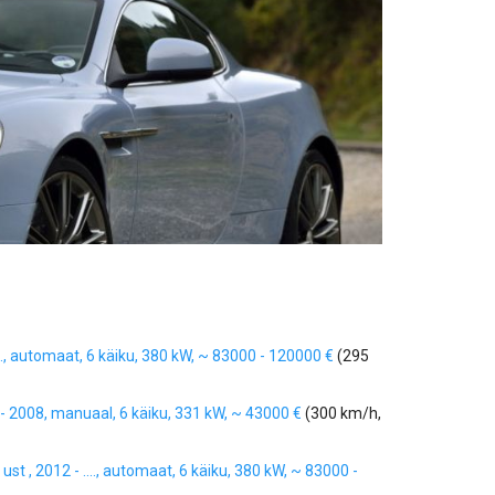
..., automaat, 6 käiku, 380 kW, ~ 83000 - 120000 €
(295
 - 2008, manuaal, 6 käiku, 331 kW, ~ 43000 €
(300 km/h,
ust , 2012 - ...., automaat, 6 käiku, 380 kW, ~ 83000 -