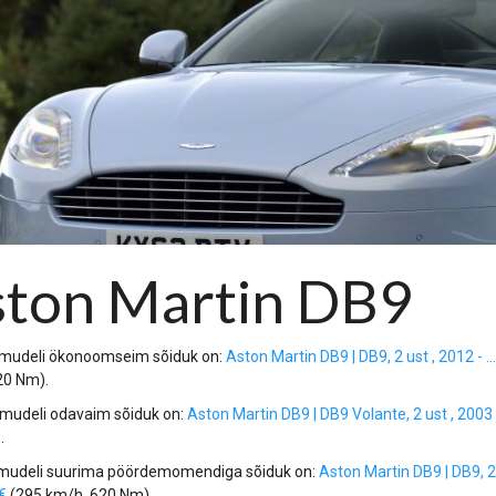
ton Martin DB9
 mudeli ökonoomseim sõiduk on:
Aston Martin DB9 | DB9, 2 ust , 2012 - .
20 Nm).
 mudeli odavaim sõiduk on:
Aston Martin DB9 | DB9 Volante, 2 ust , 2003
.
 mudeli suurima pöördemomendiga sõiduk on:
Aston Martin DB9 | DB9, 2 
€
(295 km/h, 620 Nm).