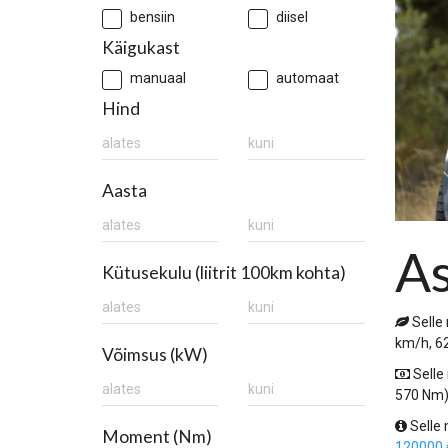
bensiin
diisel
Käigukast
manuaal
automaat
Hind
Aasta
As
Kütusekulu (liitrit 100km kohta)
Selle
km/h, 6
Võimsus (kW)
Selle
570 Nm)
Selle
Moment (Nm)
120000 